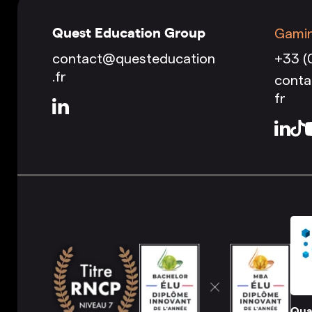
Quest Education Group
Gami
contact@questeducation
+33 (
.fr
cont
fr
Qua