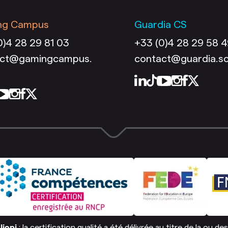
ng Campus
Guardia CS
0)4 28 29 81 03
+33 (0)4 28 29 58 
act@gamingcampus.
contact@guardia.s
liopi
: la certification qualité a été délivrée au titre de la ou