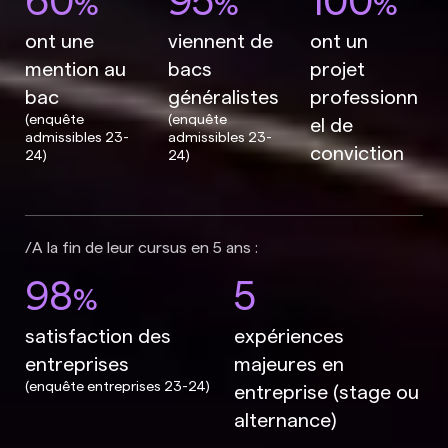
%
%
%
ont une
viennent de
ont un
mention au
bacs
projet
bac
généralistes
professionn
(enquête
(enquête
el de
admissibles 23-
admissibles 23-
conviction
24)
24)
A la fin de leur cursus en 5 ans :
98
5
%
satisfaction des
expériences
entreprises
majeures en
(enquête entreprises 23-24)
entreprise (stage ou
alternance)