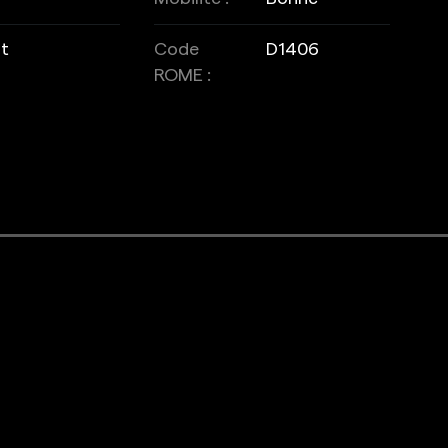
ut
Code
D1406
ROME :