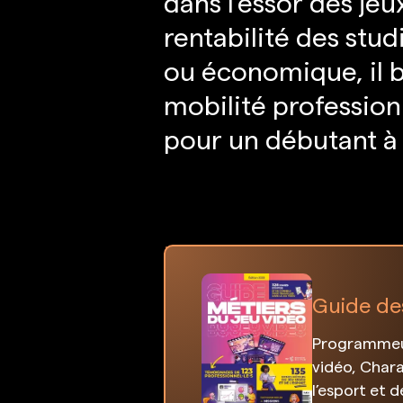
dans l’essor des jeu
rentabilité des stud
ou économique, il b
mobilité profession
pour un débutant à 
Guide de
Programmeur
vidéo, Chara
l’esport et 