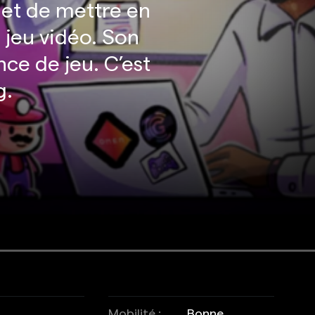
et de mettre en
 jeu vidéo. Son
ce de jeu. C’est
g.
Mobilité :
Bonne