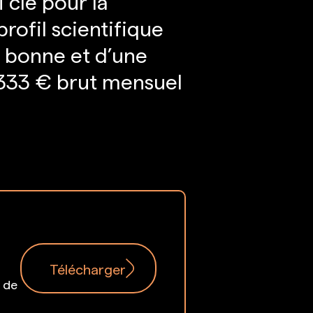
 clé pour la
profil scientifique
s bonne et d’une
3 333 € brut mensuel
Télécharger
t de