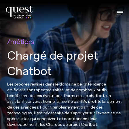
métiers
Chargé de projet
Chatbot
Les progrès réalisés dans le domaine de l’intelligence
artificielle sont spectaculaires, et de nombreux outils
bénéficient de ces évolutions. Parmi eux, le chatbot, un
assistant conversationnel alimenté par l’IA, profite largement
de ces avancées. Pour tirer pleinement parti de ces
technologies, il est nécessaire de s’appuyer sur l’expertise de
spécialistes qui conçoivent et coordonnent leur
développement : les Chargés de projet Chatbot.