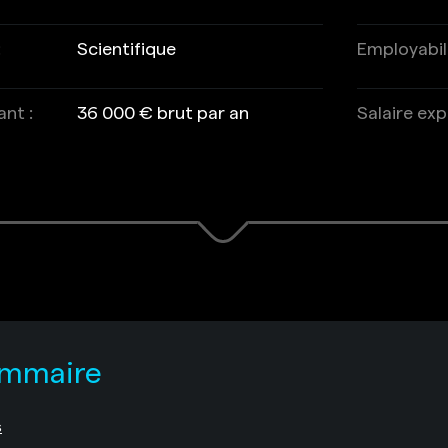
:
Scientifique
Employabili
ant :
36 000 € brut par an
Salaire exp
mmaire
s