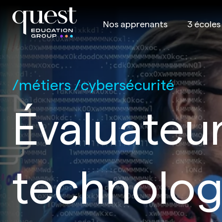
Nos apprenants
3 écoles
métiers
cybersécurité
Évaluateur
technologi