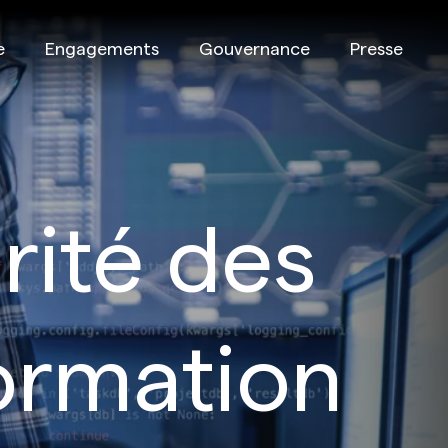
e
Engagements
Gouvernance
Presse
rité des
formation