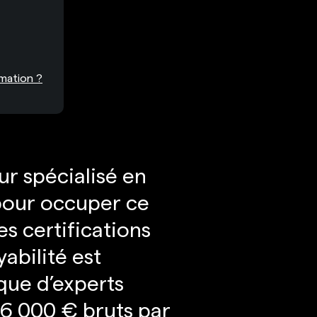
rmation ?
r spécialisé en
pour occuper ce
s certifications
abilité est
que d’experts
36 000 € bruts par