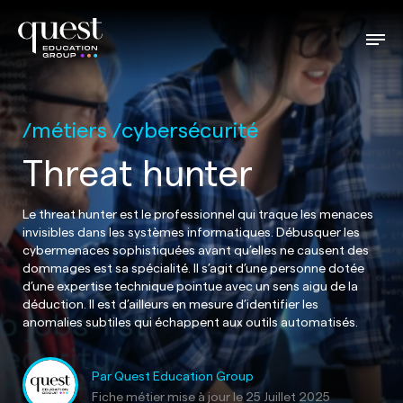
métiers
cybersécurité
Threat hunter
Le threat hunter est le professionnel qui traque les menaces
invisibles dans les systèmes informatiques. Débusquer les
cybermenaces sophistiquées avant qu’elles ne causent des
dommages est sa spécialité. Il s’agit d’une personne dotée
d’une expertise technique pointue avec un sens aigu de la
déduction. Il est d’ailleurs en mesure d’identifier les
anomalies subtiles qui échappent aux outils automatisés.
Par Quest Education Group
Fiche métier mise à jour le
25 Juillet 2025