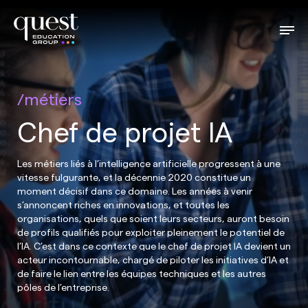
métiers
Chef de projet IA
Les métiers liés à l’intelligence artificielle progressent à une
vitesse fulgurante, et la décennie 2020 constitue un
moment décisif dans ce domaine. Les années à venir
s’annoncent riches en innovations, et toutes les
organisations, quels que soient leurs secteurs, auront besoin
de profils qualifiés pour exploiter pleinement le potentiel de
l’IA. C’est dans ce contexte que le chef de projet IA devient un
acteur incontournable, chargé de piloter les initiatives d’IA et
de faire le lien entre les équipes techniques et les autres
pôles de l’entreprise.