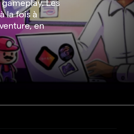
on gameplay. Les
 la fois à
venture, en