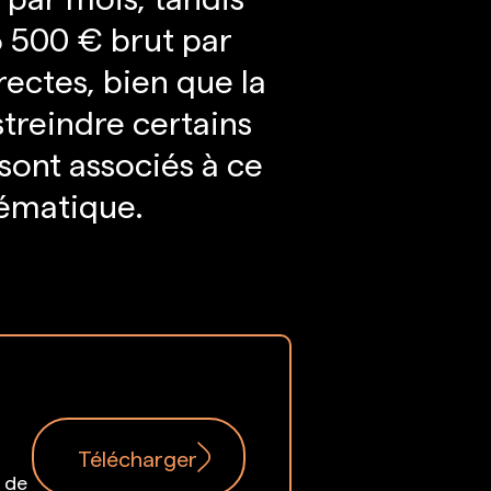
3 500 € brut par
rectes, bien que la
treindre certains
ont associés à ce
nématique.
Télécharger
t de