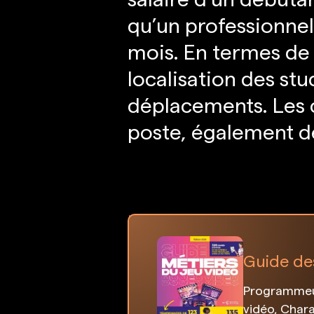
qu’un professionne
mois. En termes de m
localisation des st
déplacements. Les 
poste, également dé
Guide de
Programmeur
vidéo, Chara