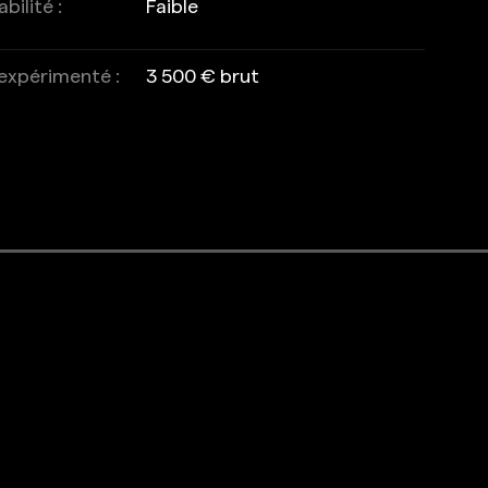
bilité :
Faible
 expérimenté :
3 500 € brut