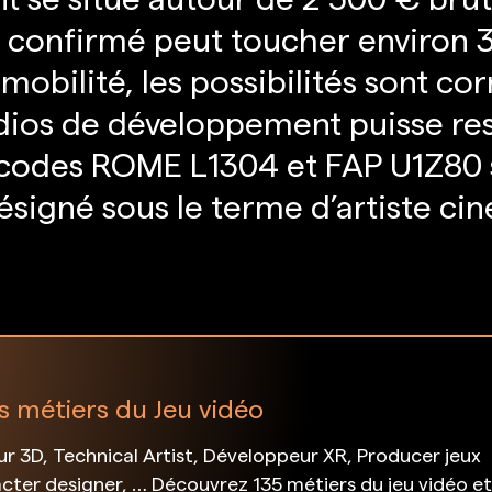
l confirmé peut toucher environ 
obilité, les possibilités sont cor
udios de développement puisse res
codes ROME L1304 et FAP U1Z80 s
signé sous le terme d’artiste ci
s métiers du Jeu vidéo
 3D, Technical Artist, Développeur XR, Producer jeux
cter designer, … Découvrez 135 métiers du jeu vidéo e