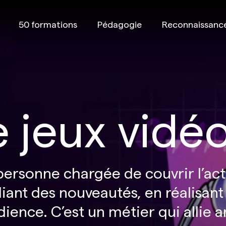
50 formations
Pédagogie
Reconnaissanc
e jeux vidé
a personne chargée de couvrir l’ac
liant des nouveautés, en réalisant
dience. C’est un métier qui allie 