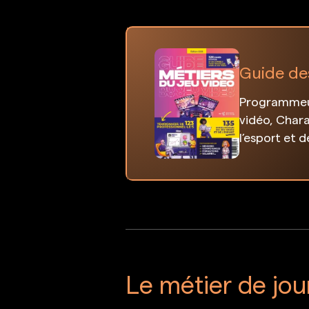
Guide de
Programmeur
vidéo, Chara
l’esport et 
Le métier de jou