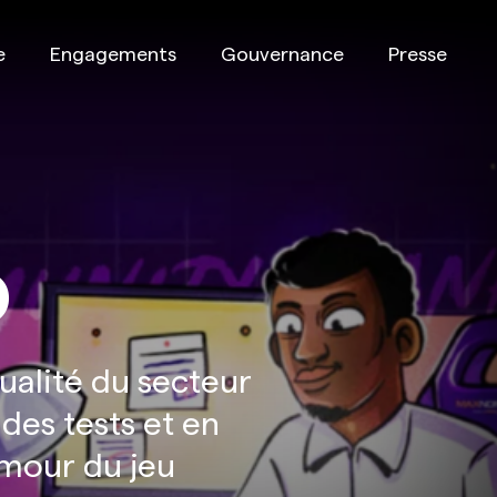
e
Engagements
Gouvernance
Presse
o
tualité du secteur
 des tests et en
amour du jeu