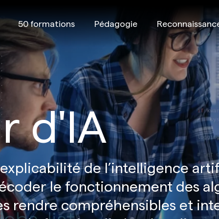
50 formations
Pédagogie
Reconnaissanc
r d'IA
xplicabilité de l’intelligence artif
e décoder le fonctionnement des a
 les rendre compréhensibles et in