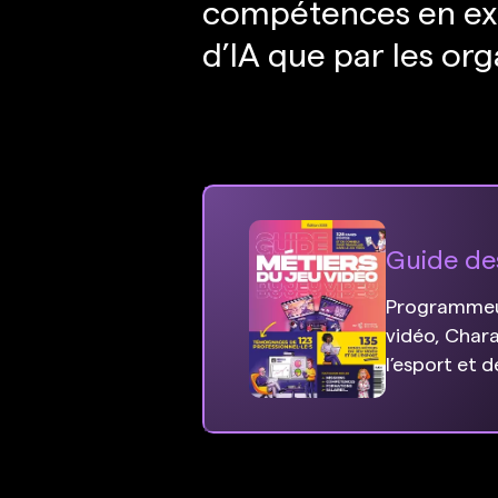
compétences en expl
d’IA que par les org
Guide de
Programmeur
vidéo, Chara
l’esport et 