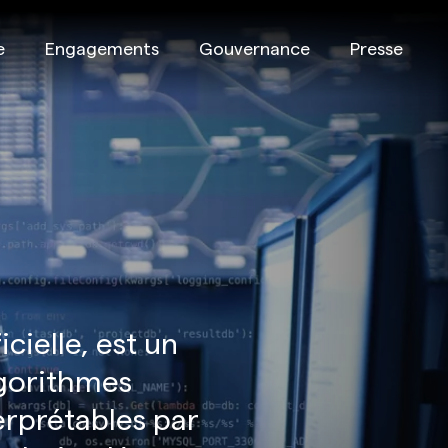
e
Engagements
Gouvernance
Presse
icielle, est un
lgorithmes
terprétables par