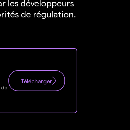
ar les développeurs
orités de régulation.
Télécharger
t de