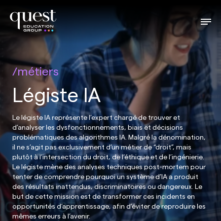
métiers
Légiste IA
Le légiste IA représente l’expert chargé de trouver et
d’analyser les dysfonctionnements, biais et décisions
problématiques des algorithmes IA. Malgré la dénomination,
il ne s’agit pas exclusivement d’un métier de “droit”, mais
plutôt à l’intersection du droit, de l’éthique et de l’ingénierie.
Le légiste mène des analyses techniques post-mortem pour
tenter de comprendre pourquoi un système d’IA a produit
des résultats inattendus, discriminatoires ou dangereux. Le
but de cette mission est de transformer ces incidents en
opportunités d’apprentissage, afin d’éviter de reproduire les
mêmes erreurs à l’avenir.