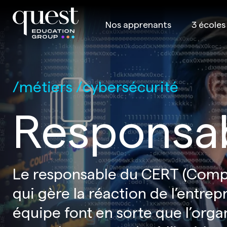
Nos apprenants
3 écoles
métiers
cybersécurité
Responsa
Le responsable du CERT (Comp
qui gère la réaction de l’entrep
équipe font en sorte que l’orga