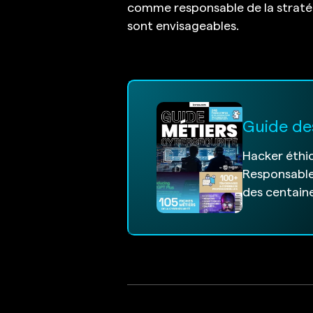
comme responsable de la stratég
sont envisageables.
Guide de
Hacker éthiq
Responsable
des centaine