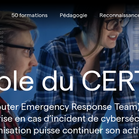
50 formations
Pédagogie
Reconnaissanc
ble du CER
uter Emergency Response Team) 
rise en cas d’incident de cyberséc
nisation puisse continuer son acti