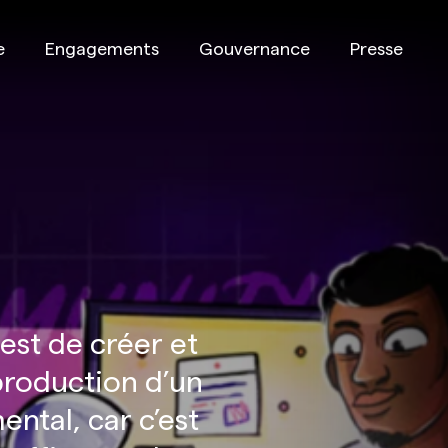
e
Engagements
Gouvernance
Presse
est de créer et
 production d’un
ental, car c’est