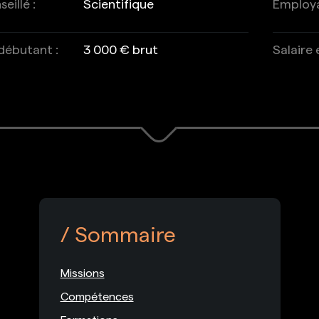
eillé :
Scientifique
Employab
 débutant :
3 000 € brut
Salaire
Sommaire
Missions
Compétences