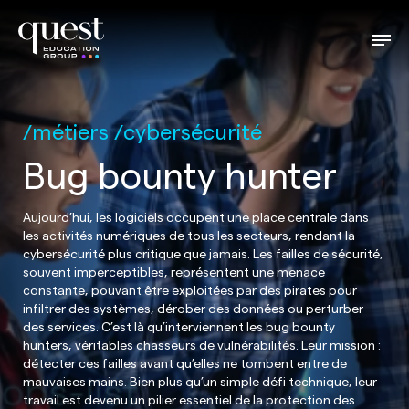
métiers
cybersécurité
Bug bounty hunter
Aujourd’hui, les logiciels occupent une place centrale dans
les activités numériques de tous les secteurs, rendant la
cybersécurité plus critique que jamais. Les failles de sécurité,
souvent imperceptibles, représentent une menace
constante, pouvant être exploitées par des pirates pour
infiltrer des systèmes, dérober des données ou perturber
des services. C’est là qu’interviennent les bug bounty
hunters, véritables chasseurs de vulnérabilités. Leur mission :
détecter ces failles avant qu’elles ne tombent entre de
mauvaises mains. Bien plus qu’un simple défi technique, leur
travail est devenu un pilier essentiel de la protection des