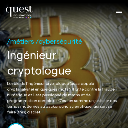
métiers
cybersécurité
Ingénieur
cryptologue
Le rôle de l’ingénieur cryptologue (aussi appelé
cryptanalyste) en quelques mots ? Il lutte contre la fraude
numérique et il est passionné de maths et de
programmation complexe. C’est en somme un justicier des
temps modernes au background scientifique, qui sait se
faire (très) discret.