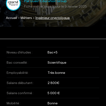
Par Quest Education Group
Fiche métier mise à jour le
9 Janvier 2025
Accueil
Métiers
Ingénieur cryptologue
Niveau d’études :
Bac+5
Bac conseillé :
Scientifique
Employabilité :
Très bonne
Salaire débutant :
2 800€
Salaire confirmé :
5 000 €
Mobilité :
Bonne