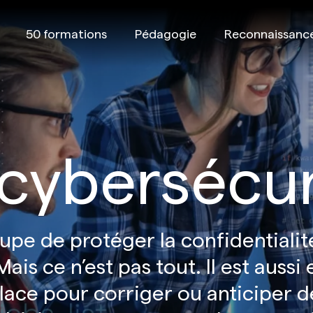
50 formations
Pédagogie
Reconnaissanc
 cybersécur
pe de protéger la confidentialité 
is ce n’est pas tout. Il est aussi
place pour corriger ou anticiper