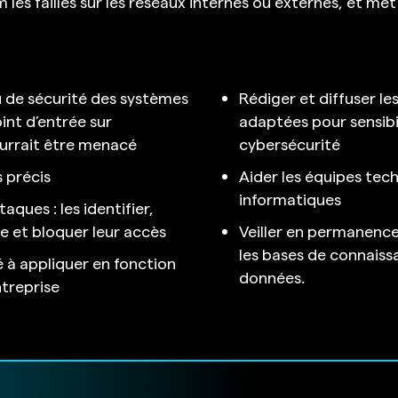
 les failles sur les réseaux internes ou externes, et met
u de sécurité des systèmes
Rédiger et diffuser l
int d’entrée sur
adaptées pour sensibil
ourrait être menacé
cybersécurité
s précis
Aider les équipes tec
informatiques
aques : les identifier,
 et bloquer leur accès
Veiller en permanenc
les bases de connaissa
té à appliquer en fonction
données.
ntreprise