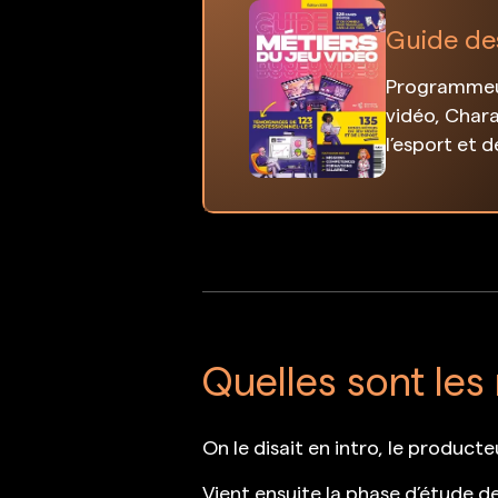
Guide de
Programmeur
vidéo, Chara
l’esport et 
Quelles sont les
On le disait en intro, le product
Vient ensuite la phase d’étude de l