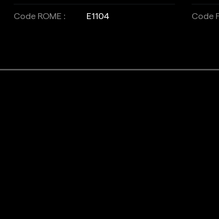
Code ROME :
E1104
Code F