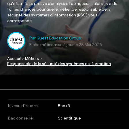
qu’il faut faire preuve d’analyse et de rigueur… alors il y a de
fortes chances pour que le métier de responsable de la
sécurité des systèmes d’information (RSSI) vous
corresponde.
Par Quest Education Group
Fiche métier mise à jour le
28 Mai 2025
Accueil
Métiers
Responsable de la sécurité des systèmes d’information
Niveau d’études :
Bac+5
Bac conseillé :
Scientifique